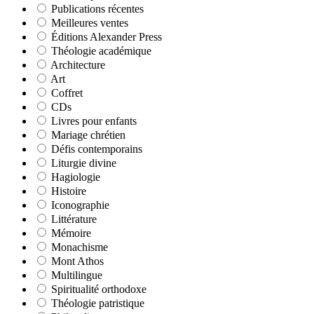
Publications récentes
Meilleures ventes
Éditions Alexander Press
Théologie académique
Architecture
Art
Coffret
CDs
Livres pour enfants
Mariage chrétien
Défis contemporains
Liturgie divine
Hagiologie
Histoire
Iconographie
Littérature
Mémoire
Monachisme
Mont Athos
Multilingue
Spiritualité orthodoxe
Théologie patristique