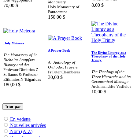
Iole Viggopoulos
Monastery
8,00
$
70,00
$
Holy Monastery of
Pantocrator
150,00
$
Holy Meteora
A Prayer Book
The Divine Liturgy as a
The Monastery of St
Theophany of the Holy
Nicholas Anapfsas
Trinity
An Anthology of
History and Art
Orthodox Prayers
Professor Dimitrios Z
The Theology of the
Fr Peter Chamberas
Sofianos & Professor
Three Hierarchs and its
30,00
$
Efthimios N Tsigaridas
Oecumenical Message
180,00
$
Archimandrite Vasileios
10,00
$
Trier par
En vedette
Nouvelles arrivées
Nom (A-Z)