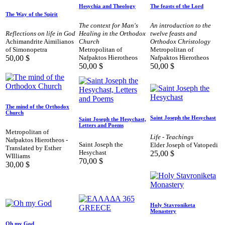
Hesychia and Theology
The feasts of the Lord
The Way of the Spirit
The context for Man's
An introduction to the
Reflections on life in God
Healing in the Orthodox
twelve feasts and
Achimandrite Aimilianos
Church
Orthodox Christology
of Simonopetra
Metropolitan of
Metropolitan of
50,00
$
Nafpaktos Hierotheos
Nafpaktos Hierotheos
50,00
$
50,00
$
The mind of the Orthodox
Church
Saint Joseph the Hesychast
Saint Joseph the Hesychast,
Letters and Poems
Metropolitan of
Life - Teachings
Nafpaktos Hierotheos -
Saint Joseph the
Elder Joseph of Vatopedi
Translated by Esther
Hesychast
25,00
$
WIlliams
70,00
$
30,00
$
Holy Stavroniketa
Monastery
Oh my God