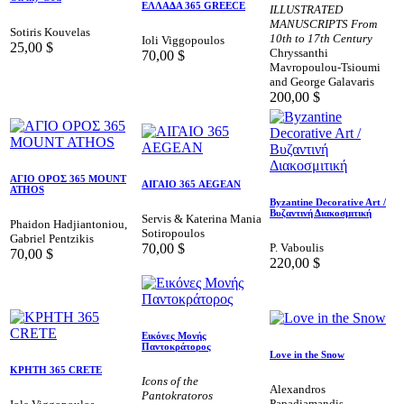
ΕΛΛΑΔΑ 365 GREECE
ILLUSTRATED
MANUSCRIPTS From
Sotiris Kouvelas
10th to 17th Century
Ioli Viggopoulos
25,00
$
Chryssanthi
70,00
$
Mavropoulou-Tsioumi
and George Galavaris
200,00
$
AΓΙΟ ΟΡΟΣ 365 MOUNT
ΑΙΓΑΙΟ 365 AEGEAN
ATHOS
Byzantine Decorative Art /
Βυζαντινή Διακοσμιτική
Servis & Katerina Mania
Phaidon Hadjiantoniou,
Sotiropoulos
Gabriel Pentzikis
70,00
$
P. Vaboulis
70,00
$
220,00
$
Εικόνες Μονής
Παντοκράτορος
Love in the Snow
ΚΡΗΤΗ 365 CRETE
Icons of the
Alexandros
Pantokratoros
Papadiamandis