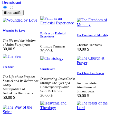
Décroissant
filtres actifs
Wounded by Love
Faith as an Ecclesial
The Freedom of Morality
Experience
The life and the Wisdom
of Saint Porphyrios
Christos Yannaras
Christos Yannaras
30,00
$
40,00
$
30,00
$
The Seer
Christology
The Church at Prayer
The Life of the Prophet
Discovering Jesus Christ
Samuel and its Relevance
through the Eyes of a
Archimandrite
Today
Contemporary Saint
Aimilianos of
Metropolitan of
Saint Nektarios
Simonopetra
Nafpaktos Hieortheos
30,00
$
30,00
$
50,00
$