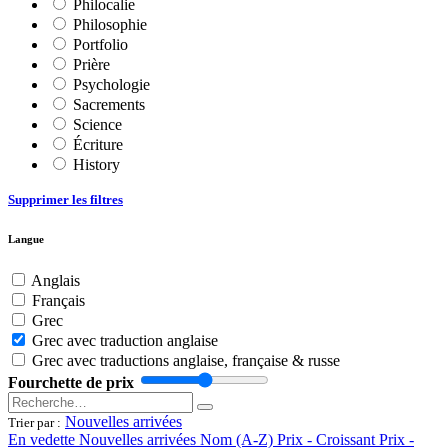
Philocalie
Philosophie
Portfolio
Prière
Psychologie
Sacrements
Science
Écriture
History
Supprimer les filtres
Langue
Anglais
Français
Grec
Grec avec traduction anglaise
Grec avec traductions anglaise, française & russe
Fourchette de prix
Nouvelles arrivées
Trier par :
En vedette
Nouvelles arrivées
Nom (A-Z)
Prix - Croissant
Prix -