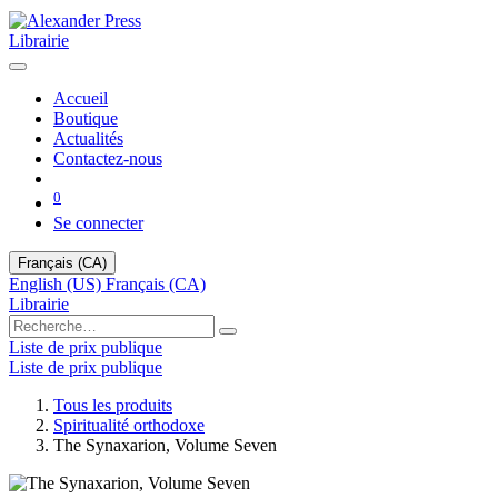
Librairie
Accueil
Boutique
Actualités
Contactez-nous
0
Se connecter
Français (CA)
English (US)
Français (CA)
Librairie
Liste de prix publique
Liste de prix publique
Tous les produits
Spiritualité orthodoxe
The Synaxarion, Volume Seven